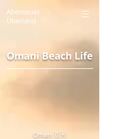
Abenteuer
Überland
Omani Beach Life
Oman 🇴🇲