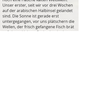
Unser erster, seit wir vor drei Wochen
auf der arabischen Halbinsel gelandet
sind. Die Sonne ist gerade erst
untergegangen, vor uns plätschern die
Wellen, der frisch gefangene Fisch brät
auf einem kleinen Gaskocher in der
Pfanne. Da können wir gut und gern auf
weiteren Luxus verzichten. Wobei, eine
Dusche? Na, egal!
Mit vollen Bäuchen sind wir gerüstet für
das nervenaufreibende Einsiedlerkrebs
Rennen. Hedi und Mavie haben als
Trainerinnen offenbar ganze Arbeit
geleistet. Ein kleiner Krebs aus dem
Team Österreich hängt alle anderen ab
und sprinted förmlich ins Ziel.
Frankreich hat keine Chance.