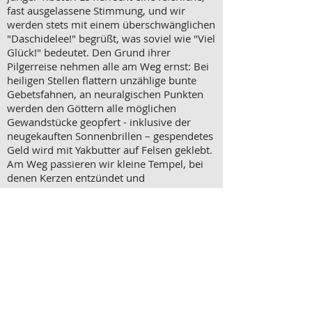
fast ausgelassene Stimmung, und wir
werden stets mit einem überschwänglichen
"Daschidelee!" begrüßt, was soviel wie "Viel
Glück!" bedeutet. Den Grund ihrer
Pilgerreise nehmen alle am Weg ernst: Bei
heiligen Stellen flattern unzählige bunte
Gebetsfahnen, an neuralgischen Punkten
werden den Göttern alle möglichen
Gewandstücke geopfert - inklusive der
neugekauften Sonnenbrillen – gespendetes
Geld wird mit Yakbutter auf Felsen geklebt.
Am Weg passieren wir kleine Tempel, bei
denen Kerzen entzündet und
Gebetsmühlen gedreht werden. Jeder muss
dabei die Stätte dreimal im Uhrzeigersinn
umrunden, bevor die Wanderung
fortgesetzt werden darf.
Die Tibeter dürfte unsere Anwesenheit
dabei kaum stören. Im Gegenteil, wir sind
keineswegs nur Zuschauer, sondern
werden fröhlich zum Mitmachen